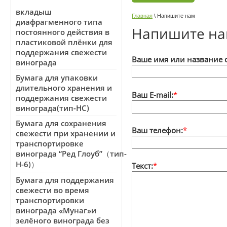
вкладыш
Главная
\
Напишите нам
диафрагменного типа
Напишите н
постоянного действия в
пластиковой плёнки для
поддержания свежести
Ваше имя или название 
винограда
Бумага для упаковки
длительного хранения и
Ваш E-mail:
*
поддержания свежести
винограда(тип-НС)
Бумага для сохранения
Ваш телефон:
*
свежести при хранении и
транспортировке
винограда “Ред Глоуб”（тип-
Н-6)）
Текст:
*
Бумага для поддержания
свежести во время
транспортировки
винограда «Мунаг»и
зелёного винограда без